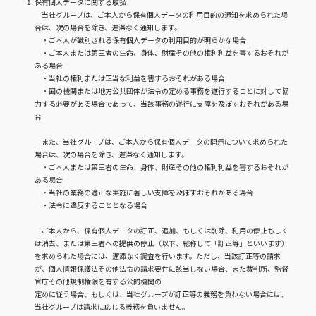
保有個人データに関する取扱
当社グループは、ご本人から保有個人データの利用目的の通知を求められた場
合は、次の場合を除き、遅滞なく通知します。
・ご本人が識別される保有個人データの利用目的が明らかな場合
・ご本人または第三者の生命、身体、財産その他の権利利益を害するおそれが
ある場合
・当社の権利または正当な利益を害するおそれがある場合
・国の機関または地方公共団体が法令の定める事務を遂行することに対して協
力する必要がある場合であって、当該事務の遂行に支障を及ぼすおそれがある場
合
また、当社グループは、ご本人から保有個人データの開示について求められた
場合は、次の場合を除き、遅滞なく通知します。
・ご本人または第三者の生命、身体、財産その他の権利利益を害するおそれが
ある場合
・当社の業務の適正な実施に著しい支障を及ぼすおそれがある場合
・法令に違反することとなる場合
ご本人から、保有個人データの訂正、追加、もしくは削除、利用の停止もしく
は消去、または第三者への提供の停止（以下、総称して「訂正等」といいます）
を求められた場合には、遅滞なく調査を行います。ただし、当該訂正等の請求
が、個人情報保護法その他法令の請求要件に該当しない場合、また裁判所、監督
官庁その他規制権限を有する公的機関の
定めに従う場合、もしくは、当社グループが訂正等の義務を負わない場合には、
当社グループは請求に応じる義務を負いません。