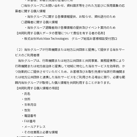
○当社グループにお問い合わせ、資料請求等をされた方並びに採用募集の応
募者に関する個人情報
・当社グループに関する各種情報提供、お知らせ、資料送付のため
○退職者に関する個人情報
・当社グループ退職者向け各種情報の提供及びイベント案内のため
【共同利用する個人データの管理について責任を有する者の名称】
・株式会社Matchbox Technologies グループ総括お客様相談受付窓口
（２）当社グループが行政機関または地方公共団体と提携して提供する当社サー
ビスのご利用者様
当社グループは、行政機関または地方公共団体と共同事業、業務提携等により
行政機関または地方自治体と提携して地域に特化した当社サービスを効率的、か
つ効果的にご提供させていただくため、お客様及びお取引先様が当該行政機関ま
たは地方公共団体と連携した当社サービスをご利用される場合に限り、必要な範
囲内当社グループが取得した個人情報を共同利用することがあります。
【共同利用する個人情報の項目】
・氏名
・住所
・生年月日
・性別
・電話番号
・FAX番号
・メールアドレス
・その他業務上必要な情報