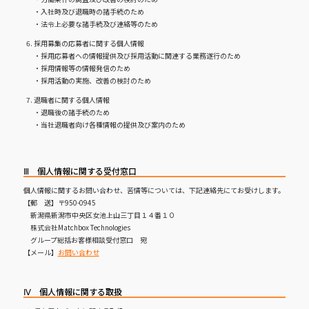
・入社時及び退職時の諸手続のため
・法令上必要な諸手続及び連絡等のため
採用募集の応募者に関する個人情報
・採用応募者への情報提供及び採用活動に関連する業務遂行のため
・採用情報等の情報発信のため
・採用活動の実施、改善の検討のため
退職者に関する個人情報
・退職後の諸手続のため
・当社退職者向け各種情報の提供及び案内のため
Ⅲ 個人情報に関する受付窓口
個人情報に関するお問い合わせ、苦情等については、下記連絡先にてお受けします。
【郵 送】〒950-0945
新潟県新潟市中央区女池上山三丁目１４番１０
株式会社Matchbox Technologies
グループ総括お客様相談受付窓口 宛
【メール】
お問い合わせ
Ⅳ 個人情報に関する取扱