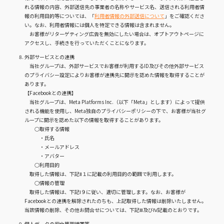
れる情報の内容、外部送信先の事業者の名称やサービス名、送信される利用者情
報の利用目的等については、「
利用者情報の外部送信について
」をご確認くださ
い。なお、利用者情報には個人を特定できる情報は含まれません。
お客様がリターゲティング広告を無効にしたい場合は、オプトアウトページに
アクセスし、手続きを行っていただくことになります。
外部サービスとの連携
当社グループは、外部サービスでお客様が利用するID及びその他外部サービス
のプライバシー設定によりお客様が連携先に開示を認めた情報を取得することが
あります。
【Facebookとの連携】
当社グループは、Meta Platforms Inc.（以下「Meta」とします）によって提供
される機能を使用し、Meta独自のプライバシーポリシーの下で、お客様が当社グ
ループに開示を認めた以下の情報を取得することがあります。
○取得する情報
・氏名
・メールアドレス
・アバター
○利用目的
取得した情報は、下記Ⅱ１に記載の利用目的の範囲で利用します。
○情報の管理
取得した情報は、下記Ⅰ９に従い、適切に管理します。なお、お客様が
Facebookとの連携を解除されたのちも、上記取得した情報は削除いたしません。
当該情報の削除、その他お問合せについては、下記Ⅲ及びⅣ記載のとおりです。
個人データの安全管理措置等