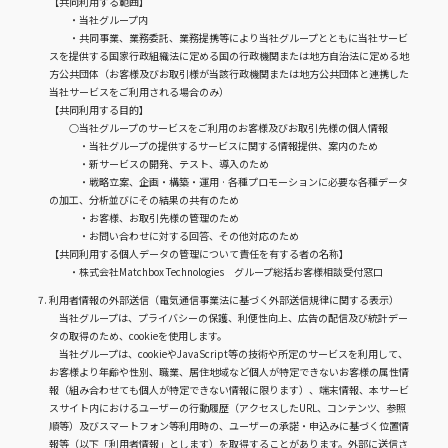
【共同利用する範囲】
・当社グループ内
・共同事業、業務委託、業務提携等により当社グループとともに当社サービ
スを提供する国家行政組織法に定める国の行政機関または地方自治法に定める地
方公共団体（お客様及びお取引様が当該行政機関または地方公共団体と連携した
当社サービスをご利用される場合のみ）
【共同利用する目的】
○当社グループのサービスをご利用のお客様及びお取引先様の個人情報
・当社グループの提供するサービスに関する情報提供、案内のため
・新サービスの開発、テスト、導入のため
・戦略立案、企画・構築・運用 · 各種プロモーションに必要な各種データ
の加工、分析並びにその結果の共有のため
・お客様、お取引先様の管理のため
・お問い合わせに対する回答、その他対応のため
【共同利用する個人データの管理について責任を有する者の名称】
・株式会社Matchbox Technologies グループ総括お客様相談受付窓口
利用者情報の外部送信（電気通信事業法に基づく外部送信規律に関する表示）
当社グループは、プライバシーの保護、利便性向上、広告の配信及び統計デー
タの取得のため、cookieを使用します。
当社グループは、cookieやJavaScript等の技術や所定のサービスを利用して、
お客様より年齢や性別、職業、居住地域など個人が特定できないお客様の属性情
報（組み合わせても個人が特定できない情報に限ります）、端末情報、本サービ
スサイト内におけるユーザーの行動履歴（アクセスしたURL、コンテンツ、参照
順等）及びスマートフォン等利用時の、ユーザーの承諾・申込みに基づく位置情
報等（以下「利用者情報」とします）を取得することがあります。外部に送信さ