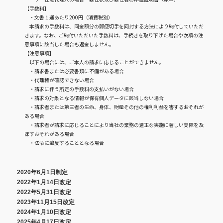
【手数料】
・文書１通あたり200円（消費税別）
本請求の手数料は、同金額分の郵便切手を同封する方法により納付していただ
きます。なお、ご納付いただいた手数料は、手続きを取り下げた場合や次項の注
意事項に該当した場合も返金しません。
【注意事項】
以下の場合には、ご本人の請求に応じることができません。
・請求書または必要書類に不備がある場合
・代理権が確認できない場合
・請求に伴う所定の手数料の支払いがない場合
・請求の対象となる情報が保有個人データに該当しない場合
・請求者または第三者の生命、身体、財産その他の権利利益を害するおそれが
ある場合
・請求者が請求に応じることにより当社の業務の適正な実施に著しい支障を及
ぼすおそれがある場合
・法令に違反することとなる場合
2020年6月1日制定
2022年1月14日改定
2022年5月31日改定
2023年11月15日改定
2024年1月10日改定
2025年4月17日改定