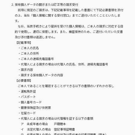
保有個人データの開示または訂正等の請求受付
前項に規定のご請求は、下記記載事項を記載した書面にて下記必要書類を添付
の上、当社「個人情報に関する受付窓口」までご送付いただくことといたしま
す。
なお、当該手続きにより提供を受けた個人情報は、ご本人の請求に対応する目
的で使用し、適切に保管します。また、機密保持のため、ご送付いただいた文書
及び添付書類は返送しません。
【記載事項】
・ご本人の氏名
・ご本人の住所
・ご本人の連絡先電話番号
・代理人による請求の場合は代理人の氏名、住所、連絡先電話番号
・請求内容
・請求する保有個人データの内容
【必要書類】
ご本人であることを確認することができる以下の書類のいずれかの写し
・運転免許証
・パスポート
・個人番号カード
・健康保険証及び住民票
・在留カード
・代理人による請求の場合は代理権を証する以下の書類
ア 未成年者の場合 戸籍謄本
イ 法定代理人の場合 登記事項証明書
ウ 任意代理人の場合 委任状及び委任者の印鑑証明書（原本）