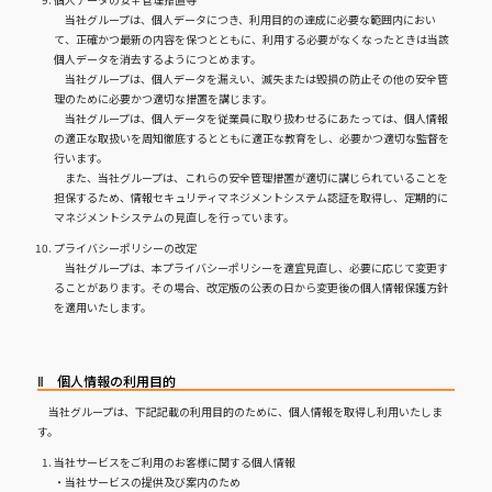
当社グループは、個人データにつき、利用目的の達成に必要な範囲内におい
て、正確かつ最新の内容を保つとともに、利用する必要がなくなったときは当該
個人データを消去するようにつとめます。
当社グループは、個人データを漏えい、滅失または毀損の防止その他の安全管
理のために必要かつ適切な措置を講じます。
当社グループは、個人データを従業員に取り扱わせるにあたっては、個人情報
の適正な取扱いを周知徹底するとともに適正な教育をし、必要かつ適切な監督を
行います。
また、当社グループは、これらの安全管理措置が適切に講じられていることを
担保するため、情報セキュリティマネジメントシステム認証を取得し、定期的に
マネジメントシステムの見直しを行っています。
プライバシーポリシーの改定
当社グループは、本プライバシーポリシーを適宜見直し、必要に応じて変更す
ることがあります。その場合、改定版の公表の日から変更後の個人情報保護方針
を適用いたします。
Ⅱ 個人情報の利用目的
当社グループは、下記記載の利用目的のために、個人情報を取得し利用いたしま
す。
当社サービスをご利用のお客様に関する個人情報
・当社サービスの提供及び案内のため