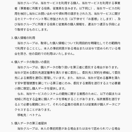
当社グループは、当社サービスを利用する個人、当社サービスを利用する事業
者（事業者に所属する役員、従業員を含みます。以下同じ）、当社サービスの利
用を検討し当社にお問い合わせや資料等の請求をされた方、当社サービスに関す
るセミナーやイベント等に参加された方（以下併せて「お客様」とします）、及
び当社グループに所属する役員と従業員の個人情報を、適法かつ適正な手段によ
り取得するものとします。
個人情報の利用
当社グループは、取得した個人情報について利用目的を明確化してその範囲内
で利用することとし、本人の事前同意がある場合または法令で認められている場
合を除き、他の目的での利用はいたしません。
個人データの取扱いの委託
当社グループは、個人データの取り扱いを第三者に委託する場合があります。
当社が定める委託先選定基準を満たす者に委託し、委託先と契約を締結して委託
先による業務を適切に管理しています。また、当社は、当社が定める基準を満た
す安全管理措置を講じている第三者にのみ、委託する業務を遂行する上で必要最
小限に限定し個人データを提供します。
なお、当社サービスのシステムの開発に関する業務のために、以下の国または
地域に所在する企業に個人データを移転することがあります。当該業務を遂行す
る上で必要な範囲において、それらの企業の役員または従業員が個人データにア
クセスすることがあります。
移転先：ベトナム
個人データの第三者提供
当社グループは、本人の事前同意がある場合または法令で認められている場合