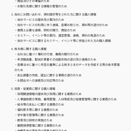
・商談及びその準備のため
・お取引先様に関する情報の管理のため
当社にお問い合わせ、資料請求等をされた方に関する個人情報
・当社サービスの提供及び案内のため
・当社サービスの利用に伴う連絡、各種お知らせ、資料等の送付のため
・業務上必要な連絡、契約の履行、商談のため
・セミナー、イベント等の案内、運営管理、連絡、資料の発送のため
・当社サービスに関するセミナー、イベント等に参加された方の個人情報
株主様に関する個人情報
・会社法に基づく権利の行使、義務の履行のため
・年次報告書、配当計算書その他配布物の送付及び連絡のため
・各種法令に基づく所定の基準による株主さまのデータを作成する等の株主管理
のため
・支払調書の作成、提出に関する事務の遂行のため
・お問合せへの連絡及び対応等のため
役員・従業員に関する個人情報
・採用関連情報の提供及び採用に関する業務のため
・人事諸制度の実施、雇用管理、人材育成及び就業管理等に関する業務のため
・給与等の支払いに関する業務のため
・福利厚生等に関する業務のため
・安全衛生管理等に関する業務のため
・教育及び研修の実施のため
・服務規律管理に関する業務のため
・労働条件の調査及び改善の検討のため