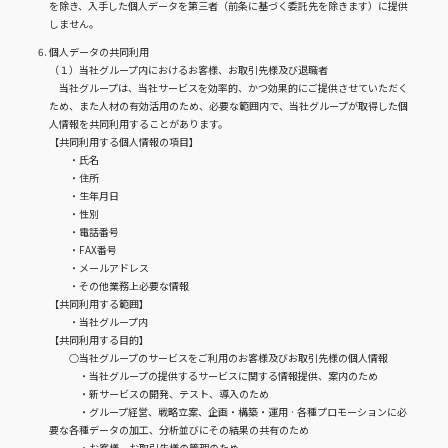
を除き、入手した個人データを第三者（前条に基づく委託先を除きます）に提供
しません。
個人データの共同利用
（１）当社グループ内におけるお客様、お取引先様及び退職者
当社グループは、当社サービスを効率的、かつ効果的にご提供させていただく
ため、また人材の有効活用のため、必要な範囲内で、当社グループが取得した個
人情報を共同利用することがあります。
【共同利用する個人情報の項目】
・氏名
・住所
・生年月日
・性別
・電話番号
・FAX番号
・メールアドレス
・その他業務上必要な情報
【共同利用する範囲】
・当社グループ内
【共同利用する目的】
○当社グループのサービスをご利用のお客様及びお取引先様の個人情報
・当社グループの提供するサービスに関する情報提供、案内のため
・新サービスの開発、テスト、導入のため
・グループ経営、戦略立案、企画・構築・運用 · 各種プロモーションに必
要な各種データの加工、分析並びにその結果の共有のため
・お客様、お取引先様の管理のため