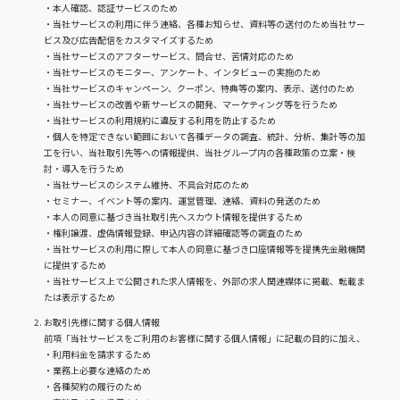
・本人確認、認証サービスのため
・当社サービスの利用に伴う連絡、各種お知らせ、資料等の送付のため当社サー
ビス及び広告配信をカスタマイズするため
・当社サービスのアフターサービス、問合せ、苦情対応のため
・当社サービスのモニター、アンケート、インタビューの実施のため
・当社サービスのキャンペーン、クーポン、特典等の案内、表示、送付のため
・当社サービスの改善や新サービスの開発、マーケティング等を行うため
・当社サービスの利用規約に違反する利用を防止するため
・個人を特定できない範囲において各種データの調査、統計、分析、集計等の加
工を行い、当社取引先等への情報提供、当社グループ内の各種政策の立案・検
討・導入を行うため
・当社サービスのシステム維持、不具合対応のため
・セミナー、イベント等の案内、運営管理、連絡、資料の発送のため
・本人の同意に基づき当社取引先へスカウト情報を提供するため
・権利譲渡、虚偽情報登録、申込内容の詳細確認等の調査のため
・当社サービスの利用に際して本人の同意に基づき口座情報等を提携先金融機関
に提供するため
・当社サービス上で公開された求人情報を、外部の求人関連媒体に掲載、転載ま
たは表示するため
お取引先様に関する個人情報
前項「当社サービスをご利用のお客様に関する個人情報」に記載の目的に加え、
・利用料金を請求するため
・業務上必要な連絡のため
・各種契約の履行のため